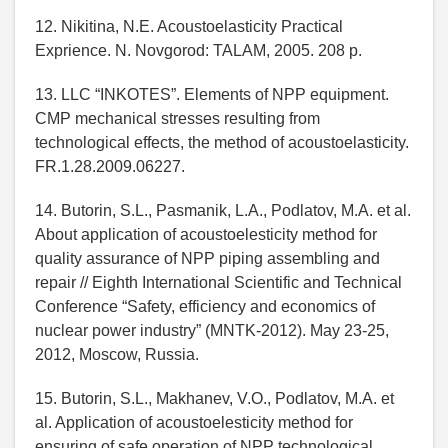
12. Nikitina, N.E. Acoustoelasticity Practical
Exprience. N. Novgorod: TALAM, 2005. 208 p.
13. LLC “INKOTES”. Elements of NPP equipment.
CMP mechanical stresses resulting from
technological effects, the method of acoustoelasticity.
FR.1.28.2009.06227.
14. Butorin, S.L., Pasmanik, L.A., Podlatov, M.A. et al.
About application of acoustoelesticity method for
quality assurance of NPP piping assembling and
repair // Eighth International Scientific and Technical
Conference “Safety, efficiency and economics of
nuclear power industry” (MNTK-2012). May 23-25,
2012, Moscow, Russia.
15. Butorin, S.L., Makhanev, V.O., Podlatov, M.A. et
al. Application of acoustoelesticity method for
ensuring of safe operation of NPP technological