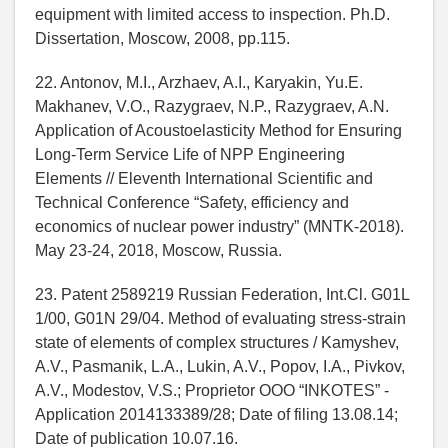
equipment with limited access to inspection. Ph.D.
Dissertation, Moscow, 2008, pp.115.
22. Antonov, M.I., Arzhaev, A.I., Karyakin, Yu.E.
Makhanev, V.O., Razygraev, N.P., Razygraev, A.N.
Application of Acoustoelasticity Method for Ensuring
Long-Term Service Life of NPP Engineering
Elements // Eleventh International Scientific and
Technical Conference “Safety, efficiency and
economics of nuclear power industry” (MNTK-2018).
May 23-24, 2018, Moscow, Russia.
23. Patent 2589219 Russian Federation, Int.Cl. G01L
1/00, G01N 29/04. Method of evaluating stress-strain
state of elements of complex structures / Kamyshev,
A.V., Pasmanik, L.A., Lukin, A.V., Popov, I.A., Pivkov,
A.V., Modestov, V.S.; Proprietor OOO “INKOTES” -
Application 2014133389/28; Date of filing 13.08.14;
Date of publication 10.07.16.