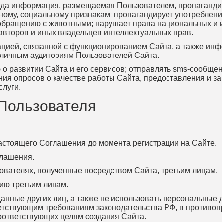
когда информация, размещаемая Пользователем, пропаганд
зному, социальному признакам; пропагандирует употреблени
 обращению с животными; нарушает права национальных и 
авторов и иных владельцев интеллектуальных прав.
мацией, связанной с функционированием Сайта, а также ин
зличным аудиториям Пользователей Сайта.
о развитии Сайта и его сервисов; отправлять sms-сообще
ия опросов о качестве работы Сайта, предоставления и з
слуги.
 Пользователя
настоящего Соглашения до момента регистрации на Сайте.
глашения.
зователях, полученные посредством Сайта, третьим лицам.
ию третьим лицам.
данные других лиц, а также не использовать персональные
етствующим требованиям законодательства РФ, в противоп
оответствующих целям создания Сайта.