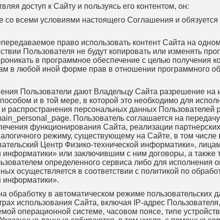
твляя доступ к Сайту и пользуясь его контентом, он:
ие со всеми условиями настоящего Соглашения и обязуется
непередаваемое право использовать контент Сайта на одном
ствии Пользователя не будут копировать или изменять про
роникать в программное обеспечение с целью получения к
лицам в любой иной форме прав в отношении программного 
шения Пользователи дают Владельцу Сайта разрешение на и
особом и в той мере, в которой это необходимо для испо
и и распространения персональных данных Пользователей р
t/domain_personal_page. Пользователь соглашается на перед
еспечения функционирования Сайта, реализации партнерских
огичного режиму, существующему на Сайте, в том числе в
ательский Центр Физико-технической информатики», лиц
 информатики» или заключившим с ним договоры, а также тр
ьзователем определенного сервиса либо для исполнения о
ных осуществляется в соответствии с политикой по обраб
й информатики».
у на обработку в автоматическом режиме пользовательских 
рах использования Сайта, включая IP-адрес Пользователя
емой операционной системе, часовом поясе, типе устройст