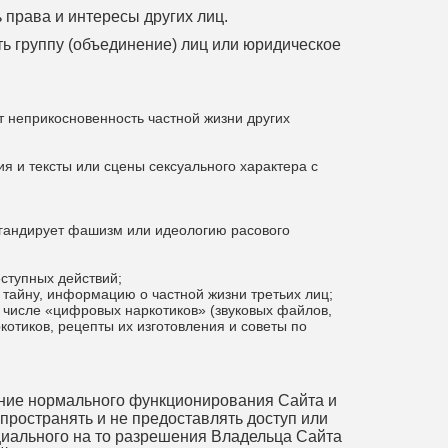
 права и интересы других лиц.
ть группу (объединение) лиц или юридическое
т неприкосновенность частной жизни других
я и тексты или сцены сексуального характера с
агандирует фашизм или идеологию расового
ступных действий;
тайну, информацию о частной жизни третьих лиц;
м числе «цифровых наркотиков» (звуковых файлов,
отиков, рецепты их изготовления и советы по
ение нормального функционирования Сайта и
спространять и не предоставлять доступ или
циального на то разрешения Владельца Сайта