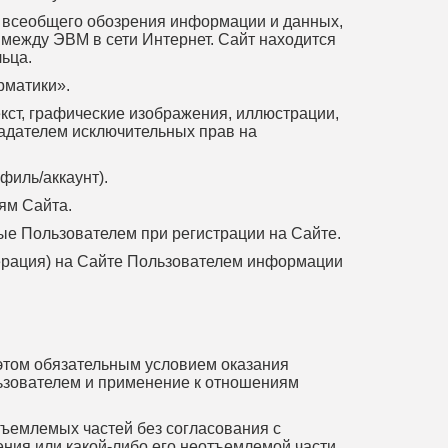
я всеобщего обозрения информации и данных,
между ЭВМ в сети Интернет. Сайт находится
льца.
рматики».
екст, графические изображения, иллюстрации,
бладателем исключительных прав на
филь/аккаунт).
ям Сайта.
мые Пользователем при регистрации на Сайте.
ерация) на Сайте Пользователем информации
 этом обязательным условием оказания
ьзователем и применение к отношениям
тъемлемых частей без согласования с
ия или какой-либо его неотъемлемой части,