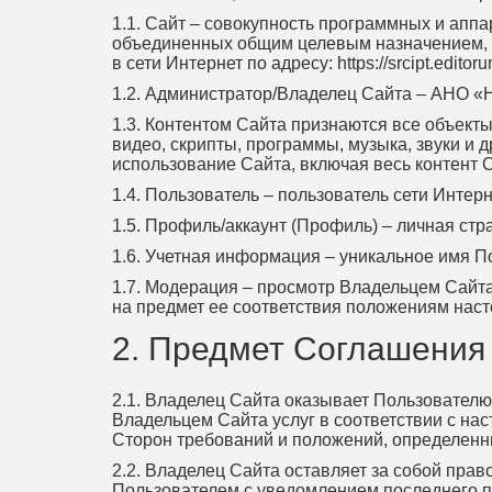
1.1. Сайт – совокупность программных и ап
объединенных общим целевым назначением, п
в сети Интернет по адресу: https://srcipt.edi
1.2. Администратор/Владелец Сайта – АНО «
1.3. Контентом Сайта признаются все объекты
видео, скрипты, программы, музыка, звуки и 
использование Сайта, включая весь контент 
1.4. Пользователь – пользователь сети Интер
1.5. Профиль/аккаунт (Профиль) – личная ст
1.6. Учетная информация – уникальное имя П
1.7. Модерация – просмотр Владельцем Сай
на предмет ее соответствия положениям нас
2. Предмет Соглашения
2.1. Владелец Сайта оказывает Пользователю
Владельцем Сайта услуг в соответствии с н
Сторон требований и положений, определен
2.2. Владелец Сайта оставляет за собой пра
Пользователем с уведомлением последнего п