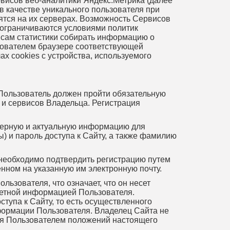
рвисов веб-аналитики Яндекс.Метрика (далее
в качестве уникального пользователя при
ятся на их серверах. Возможность Сервисов
 ограничиваются условиями политик
исам статистики собирать информацию о
ьзователем браузере соответствующей
х cookies с устройства, используемого
Пользователь должен пройти обязательную
мы и сервисов Владельца. Регистрация
оверную и актуальную информацию для
) и пароль доступа к Сайту, а также фамилию
 необходимо подтвердить регистрацию путем
нном на указанную им электронную почту.
ьзователя, что означает, что он несет
Учетной информацией Пользователя.
тупа к Сайту, то есть осуществленного
формации Пользователя. Владелец Сайта не
ния Пользователем положений настоящего