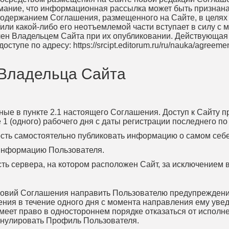
ание, что информационная рассылка может быть признана
 содержанием Соглашения, размещенного на Сайте, в целях
ли какой-либо его неотъемлемой части вступает в силу с 
елен Владельцем Сайта при их опубликовании. Действующая
оступе по адресу: https://srcipt.editorum.ru/ru/nauka/agre
 Владельца Сайта
нные в пункте 2.1 настоящего Соглашения. Доступ к Сайту 
(одного) рабочего дня с даты регистрации последнего по адре
ость самостоятельно публиковать информацию о самом себе
 информацию Пользователя.
ость сервера, на котором расположен Сайт, за исключением
словий Соглашения направить Пользователю предупрежден
ения в течение одного дня с момента направления ему ув
меет право в одностороннем порядке отказаться от исполн
ннулировать Профиль Пользователя.