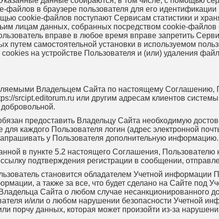
 Указанные данные собираются, в том числе, с помощью се
e-файлов в браузере пользователя для его идентификации 
щью cookie-файлов поступают Сервисам статистики и хран
етьим лицам данных, собранных посредством cookie-файлов
ользователь вправе в любое время вправе запретить Серв
ных путем самостоятельной установки в используемом пол
ookies на устройстве Пользователя и (или) удаления файла
тавляемыми Владельцем Сайта по настоящему Соглашению, 
ps://srcipt.editorum.ru или другим адресам клиентов систе
 добровольной.
ь обязан предоставить Владельцу Сайта необходимую дост
ля каждого Пользователя логин (адрес электронной почты
запрашивать у Пользователя дополнительную информацию.
анной в пункте 5.2 настоящего Соглашения, Пользователю
ссылку подтверждения регистрации в сообщении, отправле
льзователь становится обладателем Учетной информации Пол
ормации, а также за все, что будет сделано на Сайте под 
ладельца Сайта о любом случае несанкционированного дос
ователя и/или о любом нарушении безопасности Учетной ин
или порчу данных, которая может произойти из-за наруше