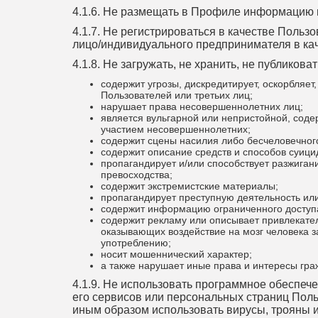
4.1.6. Не размещать в Профиле информацию и
4.1.7. Не регистрироваться в качестве Польз
лицо/индивидуального предпринимателя в ка
4.1.8. Не загружать, не хранить, не публиков
содержит угрозы, дискредитирует, оскорбляет
Пользователей или третьих лиц;
нарушает права несовершеннолетних лиц;
является вульгарной или непристойной, соде
участием несовершеннолетних;
содержит сцены насилия либо бесчеловечног
содержит описание средств и способов суици
пропагандирует и/или способствует разжиган
превосходства;
содержит экстремистские материалы;
пропагандирует преступную деятельность или
содержит информацию ограниченного доступа,
содержит рекламу или описывает привлекател
оказывающих воздействие на мозг человека з
употреблению;
носит мошеннический характер;
а также нарушает иные права и интересы гра
4.1.9. Не использовать программное обеспе
его сервисов или персональных страниц Польз
иным образом использовать вирусы, трояны и