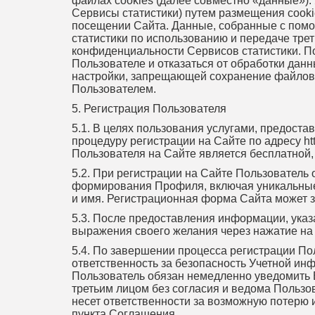
файлах cookies (далее совместно «данные»).
Сервисы статистики) путем размещения cooki
посещении Сайта. Данные, собранные с помо
статистики по использованию и передаче тр
конфиденциальности Сервисов статистики. П
Пользователе и отказаться от обработки дан
настройки, запрещающей сохранение файлов c
Пользователем.
5. Регистрация Пользователя
5.1. В целях пользования услугами, предос
процедуру регистрации на Сайте по адресу htt
Пользователя на Сайте является бесплатной,
5.2. При регистрации на Сайте Пользовател
формирования Профиля, включая уникальные д
и имя. Регистрационная форма Сайта может 
5.3. После предоставления информации, указ
выражения своего желания через нажатие на 
5.4. По завершении процесса регистрации По
ответственность за безопасность Учетной инф
Пользователь обязан немедленно уведомить В
третьим лицом без согласия и ведома Польз
несет ответственности за возможную потерю 
пункта Соглашения.