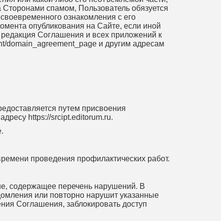
 Сторонами спамом, Пользователь обязуется
 своевременного ознакомления с его
момента опубликования на Сайте, если иной
 редакция Соглашения и всех приложений к
ement/domain_agreement_page и другим адресам
предоставляется путем присвоения
су https://srcipt.editorum.ru.
.
 времени проведения профилактических работ.
ие, содержащее перечень нарушений. В
едомления или повторно нарушит указанные
ения Соглашения, заблокировать доступ