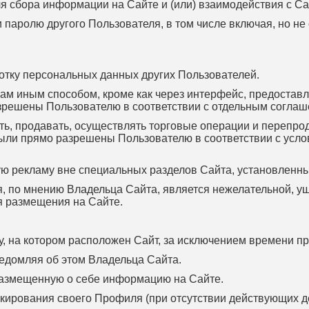
 сбора информации на Сайте и (или) взаимодействия с Са
у и паролю другого Пользователя, в том числе включая, но 
ботку персональных данных других Пользователей.
лугам иным способом, кроме как через интерфейс, предоста
азрешены Пользователю в соответствии с отдельным согла
ать, продавать, осуществлять торговые операции и перепрод
были прямо разрешены Пользователю в соответствии с усл
ую рекламу вне специальных разделов Сайта, установленн
я, по мнению Владельца Сайта, является нежелательной, у
я размещения на Сайте.
еру, на котором расположен Сайт, за исключением времени 
ведомляя об этом Владельца Сайта.
 размещенную о себе информацию на Сайте.
локирования своего Профиля (при отсутствии действующих д