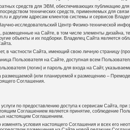
паратных средств для ЭВМ, обеспечивающих публикацию дл
осредством технических средств, применяемых для связи 
torum.ru и другим адресам клиентов системы и сервисов Владе
Научно-исследовательский Центр Физико-технической инфо
, размещенные на Сайте, в том числе элементы дизайна, т
другие объекты и их подборки. Владелец Сайта является о
Сайта.
нет, в частности Сайта, имеющий свою личную страницу (про
раница Пользователя на Сайте, доступная всем Пользовател
ользователя (логин) и пароль для входа на Сайт, указывае
та размещаемой (или планируемой к размещению – Премод
тоящего Соглашения.
 услуги по предоставлению доступа к сервисам Сайта, при
астоящим Соглашением является принятие, соблюдение Пол
ных настоящим Соглашением.
во изменять условия настоящего Соглашения и всех его нео
осредством размещения на Сайте новой редакции Соглашен