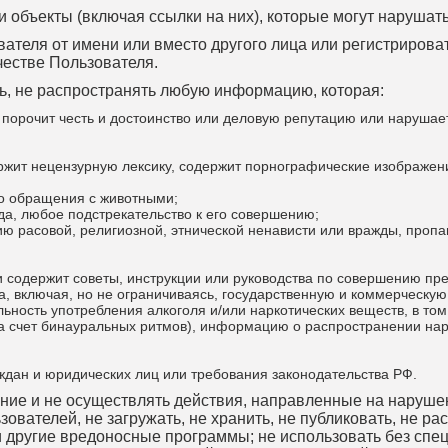
 объекты (включая ссылки на них), которые могут нарушать
ователя от имени или вместо другого лица или регистрирова
честве Пользователя.
ать, не распространять любую информацию, которая:
, порочит честь и достоинство или деловую репутацию или нарушае
ржит нецензурную лексику, содержит порнографические изображени
о обращения с животными;
да, любое подстрекательство к его совершению;
ию расовой, религиозной, этнической ненависти или вражды, проп
 содержит советы, инструкции или руководства по совершению пре
 включая, но не ограничиваясь, государственную и коммерческую 
ьность употребления алкоголя и/или наркотических веществ, в то
а счет бинауральных ритмов), информацию о распространении нарк
ждан и юридических лиц или требования законодательства РФ.
чение и не осуществлять действия, направленные на наруш
ователей, не загружать, не хранить, не публиковать, не ра
 другие вредоносные программы; не использовать без спе