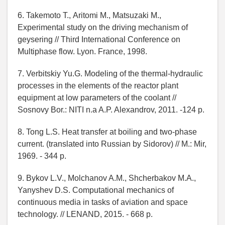
6. Takemoto Т., Aritomi M., Matsuzaki M.,
Experimental study on the driving mechanism of
geysering // Third International Conference on
Multiphase flow. Lyon. France, 1998.
7. Verbitskiy Yu.G. Modeling of the thermal-hydraulic
processes in the elements of the reactor plant
equipment at low parameters of the coolant //
Sosnovy Bor.: NITI n.a A.P. Alexandrov, 2011. -124 p.
8. Tong L.S. Heat transfer at boiling and two-phase
current. (translated into Russian by Sidorov) // M.: Mir,
1969. - 344 p.
9. Bykov L.V., Molchanov A.M., Shcherbakov M.A.,
Yanyshev D.S. Computational mechanics of
continuous media in tasks of aviation and space
technology. // LENAND, 2015. - 668 p.