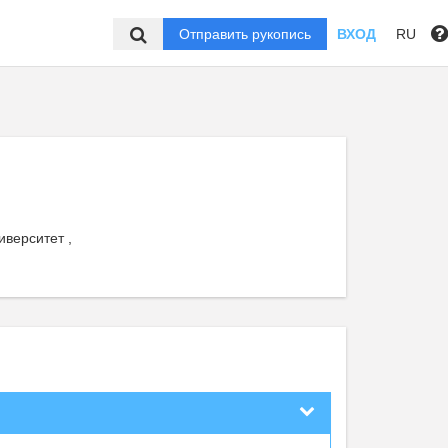
Отправить рукопись
ВХОД
RU
верситет ,