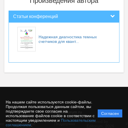
Произведения автора
Статьи конференций
Надежная диагностика темных
счетчиков для квант...
На нашем сайте используются cookie-файлы.
Продолжая пользоваться данным сайтом, вы
подтверждаете свое согласие на
© srcipt.editorum.ru
Согласен
Политика
использование файлов cookie в соответствии с
защиты и
настоящим уведомлением и
Пользовательским
Powered by
ие
обработки
Поддержка
И
соглашением
.
Editorum,
2026